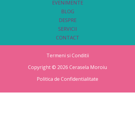
EVENIMENTE
BLOG
DESPRE
SERVICII
CONTACT
Termeni si Conditii
Copyright © 2026 Cerasela Moroiu
Politica de Confidentialitate
C
T
M