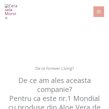
Skip
to
content
De ce Forever Living?
De ce am ales aceasta
companie?
Pentru ca este nr.1 Mondial
cu produse din Aloe Vera de