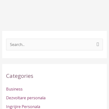
S
e
a
r
Categories
c
h
Business
f
Dezvoltare personala
o
Ingrijire Personala
r