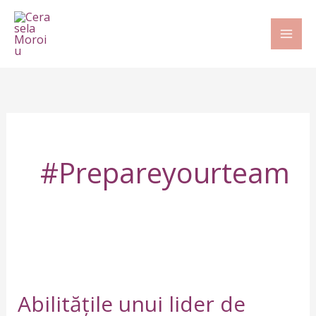
Skip
to
content
#prepareyourteam
Abilitățile
unui
Abilitățile unui lider de
lider