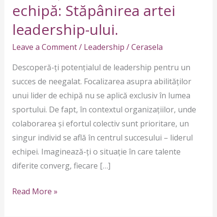
de
echipă: Stăpânirea artei
echipă:
leadership-ului.
Stăpânirea
artei
Leave a Comment
/
Leadership
/
Cerasela
leadership-
Descoperă-ți potențialul de leadership pentru un
ului.
succes de neegalat. Focalizarea asupra abilităților
unui lider de echipă nu se aplică exclusiv în lumea
sportului. De fapt, în contextul organizațiilor, unde
colaborarea și efortul colectiv sunt prioritare, un
singur individ se află în centrul succesului – liderul
echipei. Imaginează-ți o situație în care talente
diferite converg, fiecare […]
Read More »