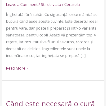
Leave a Comment
/
Stil de viata
/
Cerasela
Înghețată fără zahăr. Cu siguranță, orice mămică se
bucură când aude aceste cuvinte. Este desertul ideal
pentru vară, dar poate fi preparat și într-o variantă
sănătoasă, pentru copii. Astăzi vă prezentăm top 4
rețete, iar rezultatul va fi unul savuros, răcoros și
deosebit de delicios. Ingredientele sunt unele la
îndemâna oricui, iar înghețata se prepară […]
Read More »
Când
este
Când este necesară o cură
necesară