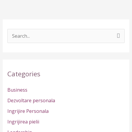
S
e
a
r
Categories
c
h
Business
f
Dezvoltare personala
o
Ingrijire Personala
r
Ingrijirea pielii
: