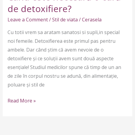
o
de detoxifiere?
cură
Leave a Comment
/
Stil de viata
/
Cerasela
de
detoxifiere?
Cu totii vrem sa aratam sanatosi si supli,in special
noi femeile. Detoxifierea este primul pas pentru
ambele. Dar când știm că avem nevoie de o
detoxifiere și ce soluții avem sunt două aspecte
esențiale! Studiul medicilor spune că timp de un an
de zile în corpul nostru se adună, din alimentație,
poluare și stil de
Read More »