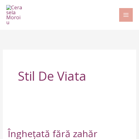
Skip
to
content
Stil De Viata
Înghețată
fără
Înghețată fără zahăr
zahăr