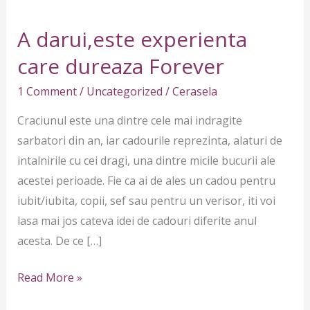
darui,este
A darui,este experienta
experienta
care
care dureaza Forever
dureaza
1 Comment
/
Uncategorized
/
Cerasela
Forever
Craciunul este una dintre cele mai indragite
sarbatori din an, iar cadourile reprezinta, alaturi de
intalnirile cu cei dragi, una dintre micile bucurii ale
acestei perioade. Fie ca ai de ales un cadou pentru
iubit/iubita, copii, sef sau pentru un verisor, iti voi
lasa mai jos cateva idei de cadouri diferite anul
acesta. De ce […]
Read More »