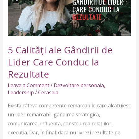
de
Lider
Care
Conduc
la
5 Calități ale Gândirii de
Rezultate
Lider Care Conduc la
Rezultate
Leave a Comment
/
Dezvoltare personala
,
Leadership
/
Cerasela
Există câteva competențe remarcabile care alcătuiesc
un lider remarcabil: gândirea strategică,
comunicarea, influență, construirea relațiilor,
execuția. Dar, în final: dacă nu livrezi rezultate pe