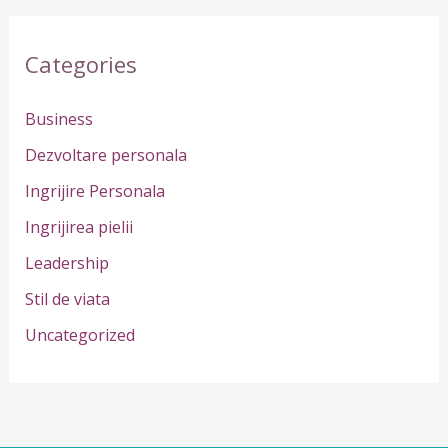
a
r
Categories
c
h
Business
f
Dezvoltare personala
o
Ingrijire Personala
r
Ingrijirea pielii
:
Leadership
Stil de viata
Uncategorized