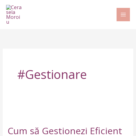
Skip
to
content
#gestionare
Cum
să
Cum să Gestionezi Eficient
Gestionezi