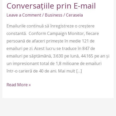
Eficient
Conversațiile prin E-mail
Conversațiile
Leave a Comment
/
Business
/
Cerasela
prin
E-
Emailurile continuă să înregistreze o creștere
mail
constantă. Conform Campaign Monitor, fiecare
persoană de afaceri primește în medie 121 de
emailuri pe zi. Acest lucru se traduce în 847 de
emailuri pe săptămână, 3.630 pe lună, 44.165 pe an și
un impresionant total de 1,8 milioane de emailuri
într-o carieră de 40 de ani. Mai mult […]
Read More »