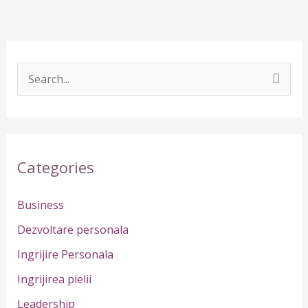
S
e
a
r
Categories
c
h
Business
f
Dezvoltare personala
o
Ingrijire Personala
r
Ingrijirea pielii
:
Leadership