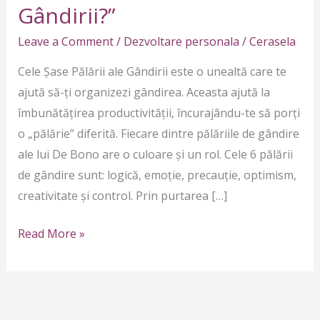
6
Gândirii?”
Pălării
Leave a Comment
/
Dezvoltare personala
/
Cerasela
ale
Gândirii?”
Cele Șase Pălării ale Gândirii este o unealtă care te
ajută să-ți organizezi gândirea. Aceasta ajută la
îmbunătățirea productivității, încurajându-te să porți
o „pălărie” diferită. Fiecare dintre pălăriile de gândire
ale lui De Bono are o culoare și un rol. Cele 6 pălării
de gândire sunt: logică, emoție, precauție, optimism,
creativitate și control. Prin purtarea […]
Read More »