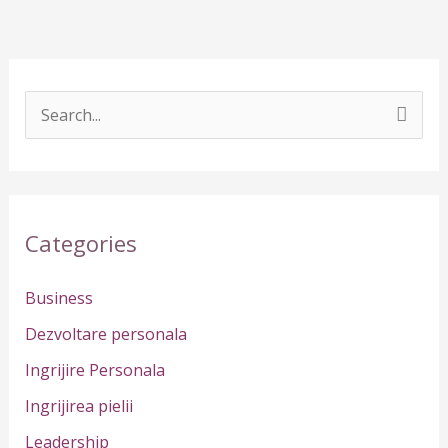
S
e
a
r
Categories
c
h
Business
f
Dezvoltare personala
o
Ingrijire Personala
r
Ingrijirea pielii
:
Leadership