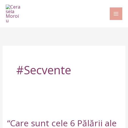
Skip
to
content
#secvente
“Care
sunt
“Care sunt cele 6 Pălării ale
cele