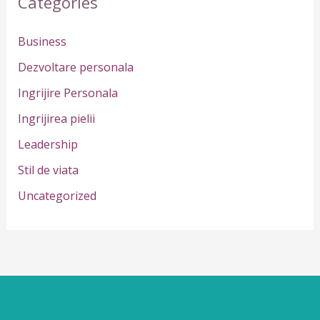
Categories
c
h
Business
f
Dezvoltare personala
o
Ingrijire Personala
r
Ingrijirea pielii
:
Leadership
Stil de viata
Uncategorized