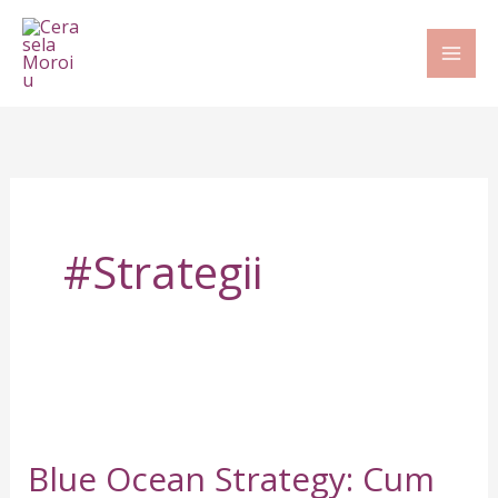
Skip
to
content
#strategii
Blue
Ocean
Blue Ocean Strategy: Cum
Strategy: