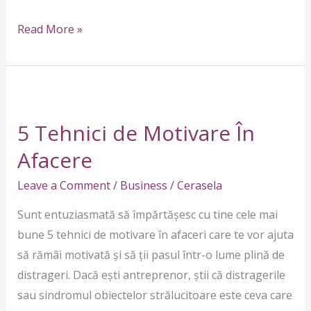
Read More »
5
Tehnici
5 Tehnici de Motivare În
de
Motivare
Afacere
În
Leave a Comment
/
Business
/
Cerasela
Afacere
Sunt entuziasmată să împărtășesc cu tine cele mai
bune 5 tehnici de motivare în afaceri care te vor ajuta
să rămâi motivată și să ții pasul într-o lume plină de
distrageri. Dacă ești antreprenor, știi că distragerile
sau sindromul obiectelor strălucitoare este ceva care