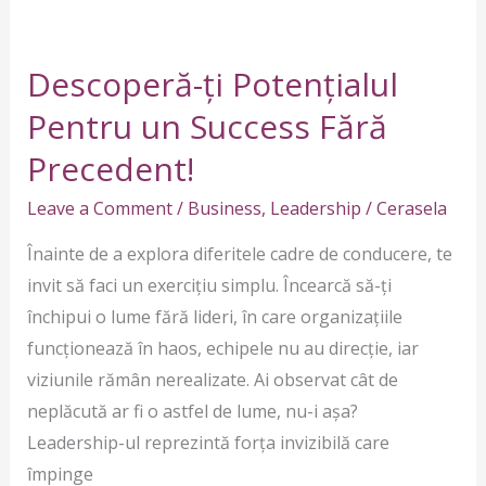
Descoperă-
ți
Descoperă-ți Potențialul
Potențialul
Pentru
Pentru un Success Fără
un
Precedent!
Success
Fără
Leave a Comment
/
Business
,
Leadership
/
Cerasela
Precedent!
Înainte de a explora diferitele cadre de conducere, te
invit să faci un exercițiu simplu. Încearcă să-ți
închipui o lume fără lideri, în care organizațiile
funcționează în haos, echipele nu au direcție, iar
viziunile rămân nerealizate. Ai observat cât de
neplăcută ar fi o astfel de lume, nu-i așa?
Leadership-ul reprezintă forța invizibilă care
împinge