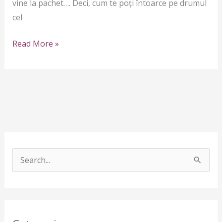
vine la pachet…. Deci, cum te poți întoarce pe drumul
cel
Read More »
S
e
a
r