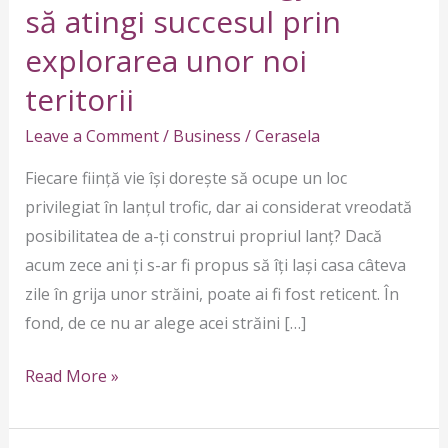
Cum
să atingi succesul prin
să
explorarea unor noi
atingi
teritorii
succesul
prin
Leave a Comment
/
Business
/
Cerasela
explorarea
Fiecare ființă vie își dorește să ocupe un loc
unor
privilegiat în lanțul trofic, dar ai considerat vreodată
noi
posibilitatea de a-ți construi propriul lanț? Dacă
teritorii
acum zece ani ți s-ar fi propus să îți lași casa câteva
zile în grija unor străini, poate ai fi fost reticent. În
fond, de ce nu ar alege acei străini […]
Read More »