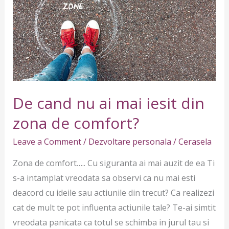
mai
iesit
din
zona
de
comfort?
De cand nu ai mai iesit din
zona de comfort?
Leave a Comment
/
Dezvoltare personala
/
Cerasela
Zona de comfort….. Cu siguranta ai mai auzit de ea Ti
s-a intamplat vreodata sa observi ca nu mai esti
deacord cu ideile sau actiunile din trecut? Ca realizezi
cat de mult te pot influenta actiunile tale? Te-ai simtit
vreodata panicata ca totul se schimba in jurul tau si