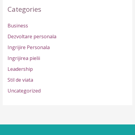
r
Categories
c
h
Business
f
Dezvoltare personala
o
Ingrijire Personala
r
Ingrijirea pielii
:
Leadership
Stil de viata
Uncategorized