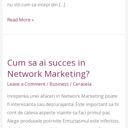
nu stii cum sa incepi din […]
Read More »
Cum
sa
Cum sa ai succes in
ai
succes
Network Marketing?
in
Leave a Comment
/
Business
/
Cerasela
Network
Marketing?
Inceperea unei afaceri in Network Marketing poate
fi interesanta sau descurajanta. Este important sa tii
cont de cateva aspecte inainte sa faci primul pas.
Alege produsele potrivite Entuziasmul este infectios,