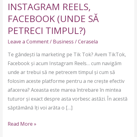
INSTAGRAM
INSTAGRAM REELS,
REELS,
FACEBOOK (UNDE SĂ
FACEBOOK
PETRECI TIMPUL?)
(UNDE
SĂ
Leave a Comment
/
Business
/
Cerasela
PETRECI
Te gândești la marketing pe Tik Tok? Avem TikTok,
TIMPUL?)
Facebook și acum Instagram Reels… cum navigăm
unde ar trebui să ne petrecem timpul și cum să
folosim aceste platforme pentru a ne crește efectiv
afacerea? Aceasta este marea întrebare în mintea
tuturor și exact despre asta vorbesc astăzi. În acestă
săptămână îți voi arăta o […]
Read More »