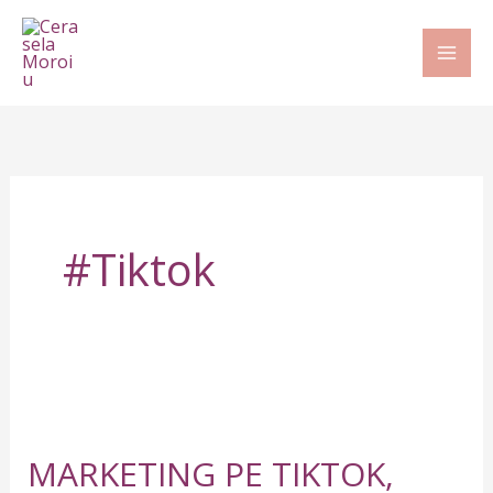
Skip
to
content
#tiktok
MARKETING
PE
MARKETING PE TIKTOK,
TIKTOK,