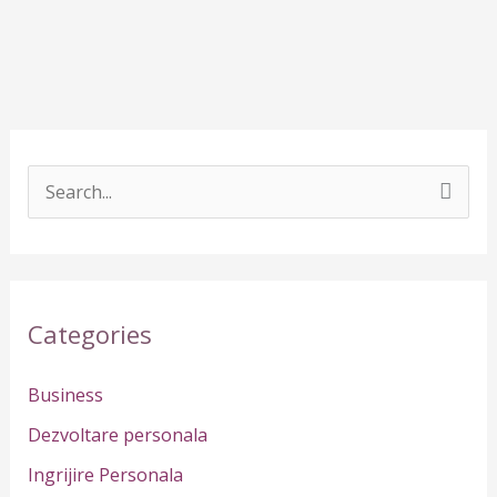
S
e
a
r
Categories
c
h
Business
f
Dezvoltare personala
o
Ingrijire Personala
r