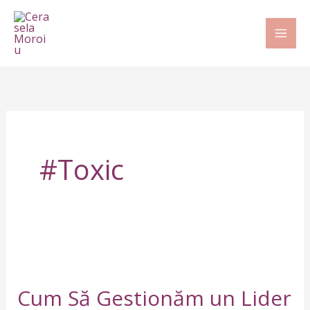
Skip
to
content
#toxic
Cum
Să
Cum Să Gestionăm un Lider
Gestionăm