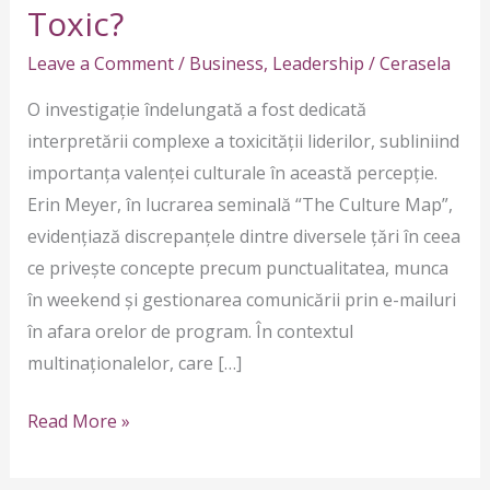
un
Toxic?
Lider
Leave a Comment
/
Business
,
Leadership
/
Cerasela
Toxic?
O investigație îndelungată a fost dedicată
interpretării complexe a toxicității liderilor, subliniind
importanța valenței culturale în această percepție.
Erin Meyer, în lucrarea seminală “The Culture Map”,
evidențiază discrepanțele dintre diversele țări în ceea
ce privește concepte precum punctualitatea, munca
în weekend și gestionarea comunicării prin e-mailuri
în afara orelor de program. În contextul
multinaționalelor, care […]
Read More »