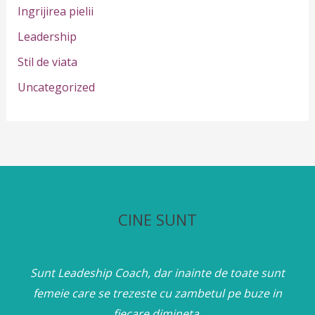
Ingrijirea pielii
:
Leadership
Stil de viata
Uncategorized
CINE SUNT
Sunt Leadeship Coach, dar inainte de toate sunt
femeie care se trezeste cu zambetul pe buze in
fiecare dimineta.