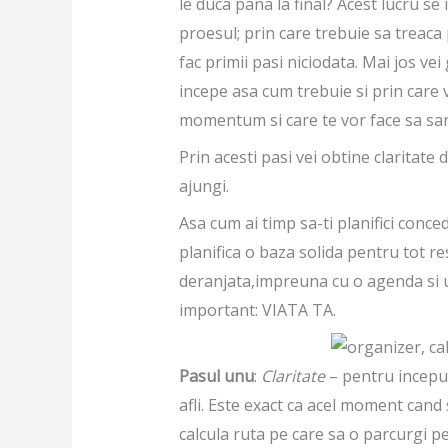
le duca pana la final? Acest lucru se
proesul; prin care trebuie sa treaca
fac primii pasi niciodata. Mai jos vei
incepe asa cum trebuie si prin care v
momentum si care te vor face sa sa
Prin acesti pasi vei obtine claritate
ajungi.
Asa cum ai timp sa-ti planifici conced
planifica o baza solida pentru tot re
deranjata,impreuna cu o agenda si un 
important: VIATA TA.
Pasul unu
:
Claritate
– pentru inceput
afli. Este exact ca acel moment cand 
calcula ruta pe care sa o parcurgi pe