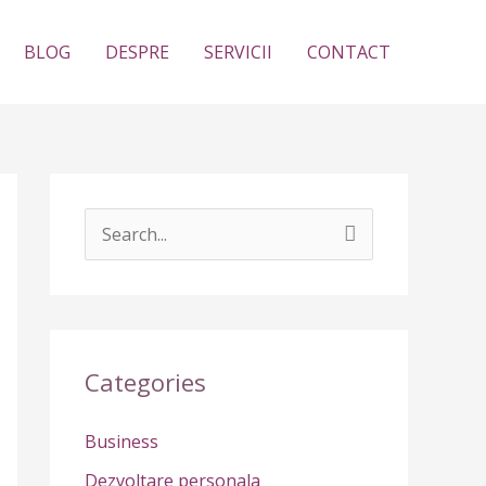
BLOG
DESPRE
SERVICII
CONTACT
S
e
a
r
c
Categories
h
Business
f
Dezvoltare personala
o