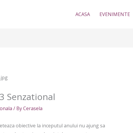
ACASA
EVENIMENTE
23 Senzational
sonala
/ By
Cerasela
seteaza obiective la inceputul anului nu ajung sa