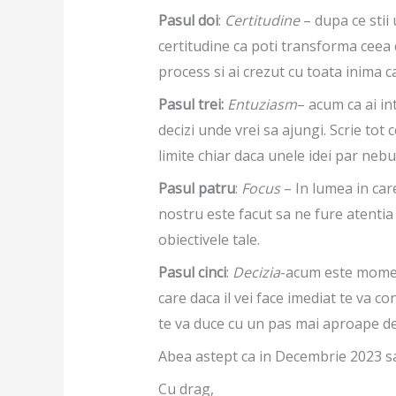
Pasul doi
:
Certitudine
– dupa ce stii
certitudine ca poti transforma ceea ce
process si ai crezut cu toata inima ca 
Pasul trei:
Entuziasm
– acum ca ai int
decizi unde vrei sa ajungi. Scrie tot c
limite chiar daca unele idei par nebu
Pasul patru
:
Focus
– In lumea in care
nostru este facut sa ne fure atentia
obiectivele tale.
Pasul cinci
:
Decizia
-acum este moment
care daca il vei face imediat te va co
te va duce cu un pas mai aproape de 
Abea astept ca in Decembrie 2023 sa
Cu drag,