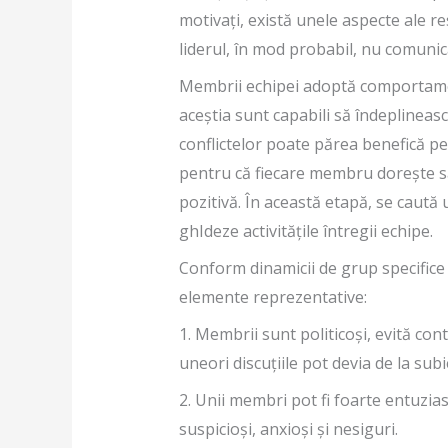
motivați, există unele aspecte ale re
liderul, în mod probabil, nu comunică
Membrii echipei adoptă comportamen
aceștia sunt capabili să îndeplineasc
conflictelor poate părea benefică p
pentru că fiecare membru dorește să 
pozitivă. În această etapă, se caută u
ghIdeze activitățile întregii echipe.
Conform dinamicii de grup specifice
elemente reprezentative:
1. Membrii sunt politicoși, evită con
uneori discuțiile pot devia de la subi
2. Unii membri pot fi foarte entuziasm
suspicioși, anxioși și nesiguri.