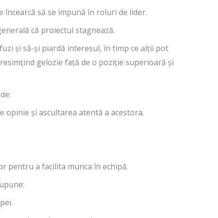
 încearcă să se impună în roluri de lider.
 generală că proiectul stagnează.
zi și să-și piardă interesul, în timp ce alții pot
, resimțind gelozie față de o poziție superioară și
de:
de opinie și ascultarea atentă a acestora.
lor pentru a facilita munca în echipă.
supune:
pei.