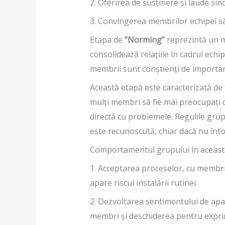
2. Oferirea de susținere și laude sin
3. Convingerea membrilor echipei s
Etapa de
“Norming”
reprezintă un m
consolidează relațiile în cadrul echi
membrii sunt conștienți de importan
Această etapă este caracterizată de t
mulți membri să fie mai preocupați d
directă cu problemele. Regulile grupu
este recunoscută, chiar dacă nu înt
Comportamentul grupului în aceast
1. Acceptarea proceselor, cu membri
apare riscul instalării rutinei.
2. Dezvoltarea sentimentului de apa
membri și deschiderea pentru expri