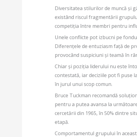
Diversitatea stilurilor de muncă și 
existând riscul fragmentării grupulu
competiția între membri pentru influ
Unele conflicte pot izbucni pe fondul
Diferențele de entuziasm față de pr
provocând suspiciuni și teamă în râ
Chiar și poziția liderului nu este în
contestată, iar deciziile pot fi puse 
în jurul unui scop comun.
Bruce Tuckman recomandă soluționar
pentru a putea avansa la următoare
cercetării din 1965, în 50% dintre sit
etapă.
Comportamentul grupului în această