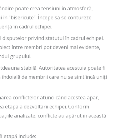
gândire poate crea tensiuni în atmosferă,
i în “bisericuțe”. Începe să se contureze
ență în cadrul echipei.
 disputelor privind statutul în cadrul echipei.
oiect între membri pot deveni mai evidente,
ndul grupului.
totdeauna stabilă. Autoritatea acestuia poate fi
la îndoială de membrii care nu se simt încă uniți
ea conflictelor atunci când acestea apar,
a etapă a dezvoltării echipei. Conform
uațiile analizate, conflicte au apărut în această
 etapă include: