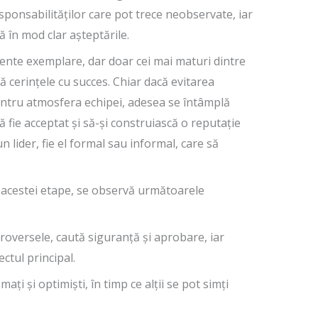
sponsabilităților care pot trece neobservate, iar
 în mod clar așteptările.
te exemplare, dar doar cei mai maturi dintre
ă cerințele cu succes. Chiar dacă evitarea
entru atmosfera echipei, adesea se întâmplă
fie acceptat și să-și construiască o reputație
n lider, fie el formal sau informal, care să
 acestei etape, se observă următoarele
troversele, caută siguranță și aprobare, iar
ectul principal.
ați și optimiști, în timp ce alții se pot simți