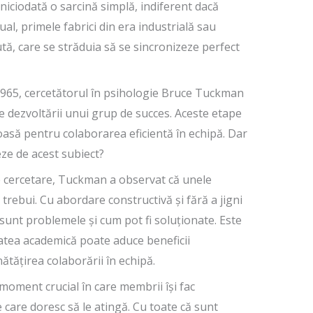
niciodată o sarcină simplă, indiferent dacă
l, primele fabrici din era industrială sau
, care se străduia să se sincronizeze perfect
1965, cercetătorul în psihologie Bruce Tuckman
le dezvoltării unui grup de succes. Aceste etape
oasă pentru colaborarea eficientă în echipă. Dar
ze de acest subiect?
de cercetare, Tuckman a observat că unele
rebui. Cu abordare constructivă și fără a jigni
e sunt problemele și cum pot fi soluționate. Este
atea academică poate aduce beneficii
ătățirea colaborării în echipă.
moment crucial în care membrii își fac
e care doresc să le atingă. Cu toate că sunt