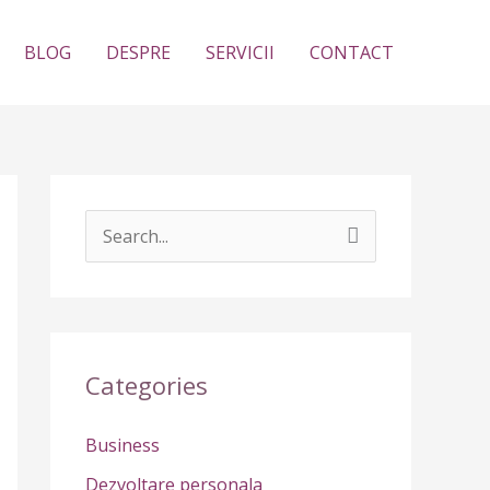
BLOG
DESPRE
SERVICII
CONTACT
S
e
a
r
c
Categories
h
Business
f
Dezvoltare personala
o