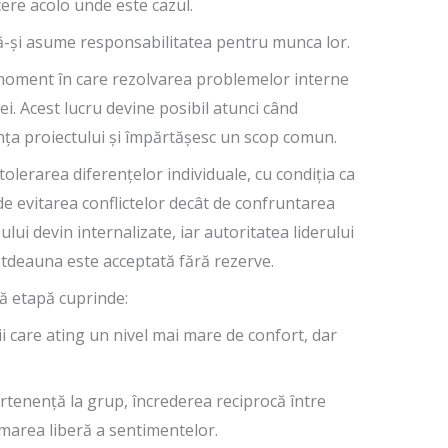
cere acolo unde este cazul.
ă-și asume responsabilitatea pentru munca lor.
oment în care rezolvarea problemelor interne
pei. Acest lucru devine posibil atunci când
ța proiectului și împărtășesc un scop comun.
olerarea diferențelor individuale, cu condiția ca
e evitarea conflictelor decât de confruntarea
lui devin internalizate, iar autoritatea liderului
otdeauna este acceptată fără rezerve.
ă etapă cuprinde:
i care ating un nivel mai mare de confort, dar
rtenență la grup, încrederea reciprocă între
marea liberă a sentimentelor.