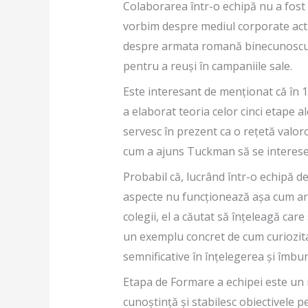
Colaborarea într-o echipă nu a fost 
vorbim despre mediul corporate actua
despre armata romană binecunoscută
pentru a reuși în campaniile sale.
Este interesant de menționat că în 
a elaborat teoria celor cinci etape a
servesc în prezent ca o rețetă valor
cum a ajuns Tuckman să se interese
Probabil că, lucrând într-o echipă 
aspecte nu funcționează așa cum ar t
colegii, el a căutat să înțeleagă car
un exemplu concret de cum curiozit
semnificative în înțelegerea și îmbun
Etapa de Formare a echipei este un 
cunoștință și stabilesc obiectivele p