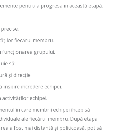
lemente pentru a progresa în această etapă:
 precise.
ităților fiecărui membru.
ru funcționarea grupului.
uie să:
ră și direcție.
ă inspire încredere echipei.
 activităților echipei.
ntul în care membrii echipei încep să
individuale ale fiecărui membru. După etapa
rea a fost mai distantă și politicoasă, pot să