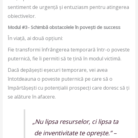
sentiment de urgență și entuziasm pentru atingerea
obiectivelor.
Modul #3- Schimb
ă obstacolele în povești de success
În viață, ai două opțiuni:
Fie transformi înfrângerea temporară într-o poveste
puternică, fie îi permiti să te țină în modul victimă.
Dacă depășești eșecuri temporare, vei avea
întotdeauna o poveste puternică pe care să o
împărtășești cu potențialii prospecți care doresc să ți
se alăture în afacere.
„Nu lipsa resurselor, ci lipsa ta
de inventivitate te oprește.” –