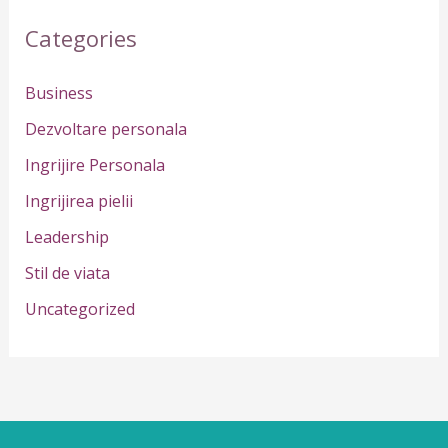
r
Categories
c
h
Business
f
Dezvoltare personala
o
Ingrijire Personala
r
Ingrijirea pielii
:
Leadership
Stil de viata
Uncategorized