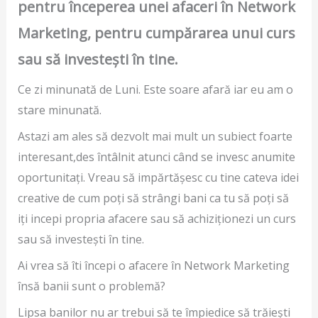
pentru începerea unei afaceri în Network
Marketing, pentru cumpărarea unui curs
sau să investești în tine.
Ce zi minunată de Luni. Este soare afară iar eu am o
stare minunată.
Astazi am ales să dezvolt mai mult un subiect foarte
interesant,des întâlnit atunci când se invesc anumite
oportunitați. Vreau să impărtășesc cu tine cateva idei
creative de cum poți să strângi bani ca tu să poți să
iți incepi propria afacere sau să achiziționezi un curs
sau să investești în tine.
Ai vrea să îti începi o afacere în Network Marketing
însă banii sunt o problemă?
Lipsa banilor nu ar trebui să te împiedice să trăiești