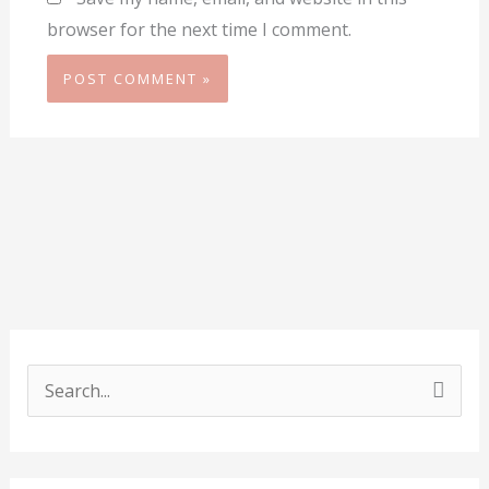
browser for the next time I comment.
S
e
a