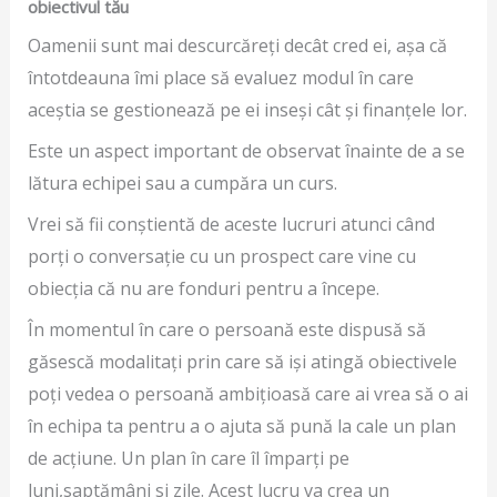
obiectivul tău
Oamenii sunt mai descurcăreți decât cred ei, așa că
întotdeauna îmi place să evaluez modul în care
aceștia se gestionează pe ei inseși cât și finanțele lor.
Este un aspect important de observat înainte de a se
lătura echipei sau a cumpăra un curs.
Vrei să fii conștientă de aceste lucruri atunci când
porți o conversație cu un prospect care vine cu
obiecția că nu are fonduri pentru a începe.
În momentul în care o persoană este dispusă să
găsescă modalitați prin care să iși atingă obiectivele
poți vedea o persoană ambițioasă care ai vrea să o ai
în echipa ta pentru a o ajuta să pună la cale un plan
de acțiune. Un plan în care îl împarți pe
luni,saptămâni si zile. Acest lucru va crea un