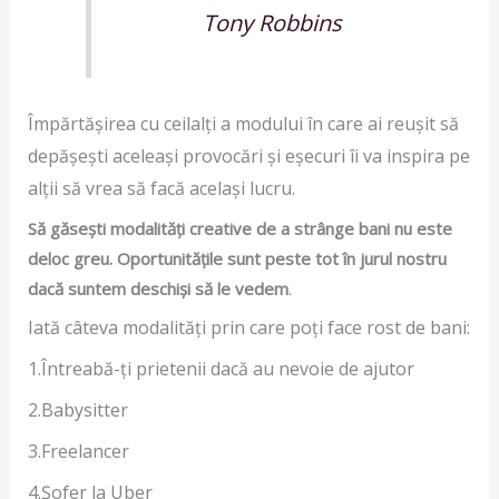
Tony Robbins
Împărtășirea cu ceilalți a modului în care ai reușit să
depășești aceleași provocări și eșecuri îi va inspira pe
alții să vrea să facă același lucru.
Să găsești modalități creative de a strânge bani nu este
deloc greu. Oportunitățile sunt peste tot în jurul nostru
dacă suntem deschiși să le vedem
.
Iată câteva modalități prin care poți face rost de bani:
1.Întreabă-ți prietenii dacă au nevoie de ajutor
2.Babysitter
3.Freelancer
4.Șofer la Uber