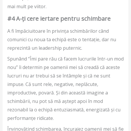
mai mult pe viitor.
#4 A-ți cere iertare pentru schimbare
A fi împăciuitoare în privința schimbărilor când
comunici cu noua ta echipă este o tentație, dar nu
reprezintă un leadership puternic.
Spunând “Îmi pare rău că facem lucrurile într-un mod
nou” îi determin pe oamenii mei să creadă că aceste
lucruri nu ar trebui să se întâmple și că ne sunt
impuse. Că sunt rele, negative, neplăcute,
improductive, povară. Și din această imagine a
schimbării, nu pot să mă aștept apoi în mod
rezonabil la o echipă entuziasmată, energizată și cu
performanțe ridicate.
Învinovățind schimbarea, încurajez oamenii mei să fie