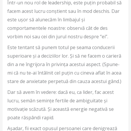
Într-un nou rol de leadership, este puțin probabil să
facem acest lucru conștient sau în mod deschis. Dar
este ușor să alunecăm în limbajul și
comportamentele noastre: observă cât de des
vorbim noi sau cei din jurul nostru despre “ei”.
Este tentant să punem totul pe seama conducerii
superioare și a deciziilor lor. Și să ne facem o carieră
din a ne îngrijora în privința acestui aspect. (Spune-
mi că nu te-ai întâlnit cel puțin cu cineva aflat în acea
stare de anxietate perpetuă din cauza acestui gând.)
Dar să avem în vedere: dacă eu, ca lider, fac acest
lucru, semăn semințe fertile de ambiguitate și
motivație scăzută. Și această energie negativă se
poate răspândi rapid.
Așadar, fii exact opusul persoanei care denigrează