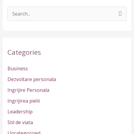
S
e
a
r
Categories
c
h
Business
f
Dezvoltare personala
o
Ingrijire Personala
r
Ingrijirea pielii
:
Leadership
Stil de viata
Uncategorized