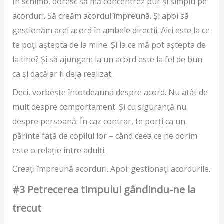
În schimb, doresc să mă concentrez pur și simplu pe
acorduri. Să creăm acordul împreună. Și apoi să
gestionăm acel acord în ambele direcții. Aici este la ce
te poți aștepta de la mine. Și la ce mă pot aștepta de
la tine? Și să ajungem la un acord este la fel de bun
ca și dacă ar fi deja realizat.
Deci, vorbește întotdeauna despre acord. Nu atât de
mult despre comportament. Și cu siguranță nu
despre persoană. În caz contrar, te porți ca un
părinte față de copilul lor – când ceea ce ne dorim
este o relație între adulți.
Creați împreună acorduri. Apoi: gestionați acordurile.
#3 Petrecerea timpului gândindu-ne la
trecut