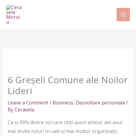
Skip
to
content
6 Greșeli Comune ale Noilor
Lideri
Leave a Comment
/
Business
,
Dezvoltare personala
/
By
Cerasela
Ca și 99% dintre voi care citiți acest articol, am avut
mai multe roluri în cadrul mai multor organizații,