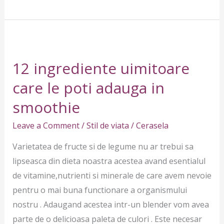
12
ingrediente
12 ingrediente uimitoare
uimitoare
care
care le poti adauga in
le
smoothie
poti
adauga
Leave a Comment
/
Stil de viata
/
Cerasela
in
Varietatea de fructe si de legume nu ar trebui sa
smoothie
lipseasca din dieta noastra acestea avand esentialul
de vitamine,nutrienti si minerale de care avem nevoie
pentru o mai buna functionare a organismului
nostru . Adaugand acestea intr-un blender vom avea
parte de o delicioasa paleta de culori . Este necesar