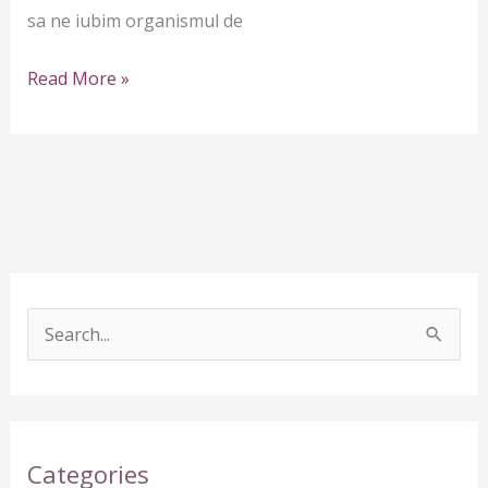
sa ne iubim organismul de
Read More »
S
e
a
r
Categories
c