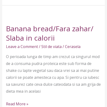
Banana
bread/Fara
Banana bread/Fara zahar/
zahar/
Slaba
Slaba in calorii
in
Leave a Comment
/
Stil de viata
/
Cerasela
calorii
O perioada lunga de timp am crezut ca singurul mod
de a consuma pudra proteica este sub forma de
shake cu lapte vegetal sau daca vrei sa ai mai putine
calorii se poate amesteca cu apa. Si pentru ca iubesc
sa savurez cate ceva dulce cateodata si sa am grija de
dieta mea in acelasi
Read More »