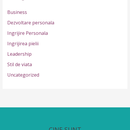
h
Business
f
Dezvoltare personala
o
Ingrijire Personala
r
Ingrijirea pielii
:
Leadership
Stil de viata
Uncategorized
CINE SUNT