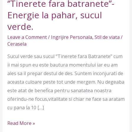
‘’Tinerete fara batranete’’-
Energie
la
Energie la pahar, sucul
pahar,
verde.
sucul
verde.
Leave a Comment
/
Ingrijire Personala
,
Stil de viata
/
Cerasela
Sucul verde sau sucul ‘’Tinerete fara Batranete’’ cum
ii mai spun eu este bautura momentului iar eu am
ales sa il prepar destul de des. Suntem inconjurati de
aceasta culoare peste tot unde mergem. Nu degeaba
este atat de benefica pentru sanatatea noastra
oferindu-ne focus,vitalitate si chiar ne face sa aratam
cu pana la 10 […]
Read More »